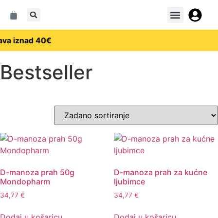
ava iznad 40€
Bestseller
D-manoza prah 50g
D-manoza prah za kućne
Mondopharm
ljubimce
34,77
€
34,77
€
Dodaj u košaricu
Dodaj u košaricu