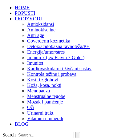
HOME
POPUSTI
PROIZVODI
Antioksidansi
Aminokiseline
Anti-age
Coverderm kozmetika
Detox/acidobazna ravnoteža/PH
Energija/umor/stres
Immun 7 ( ex Flavin 7 Gold )
Imunitet
Kardiovaskularni i živčani sustav
Kontrola težine i probava
Kosti i zglobovi
Koža, kosa, nokti
Menopauza
Menstrualne tegobe
Mozak i pamćenje
Oči
Urinarni trakt
Vitamini i minerali
BLOG
Search