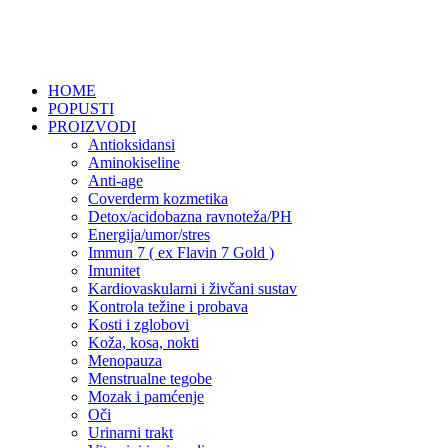
HOME
POPUSTI
PROIZVODI
Antioksidansi
Aminokiseline
Anti-age
Coverderm kozmetika
Detox/acidobazna ravnoteža/PH
Energija/umor/stres
Immun 7 ( ex Flavin 7 Gold )
Imunitet
Kardiovaskularni i živčani sustav
Kontrola težine i probava
Kosti i zglobovi
Koža, kosa, nokti
Menopauza
Menstrualne tegobe
Mozak i pamćenje
Oči
Urinarni trakt