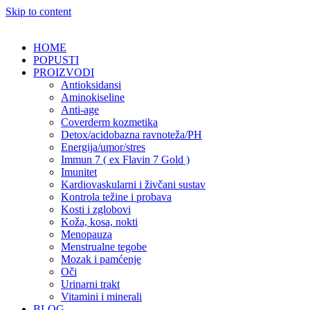
Skip to content
HOME
POPUSTI
PROIZVODI
Antioksidansi
Aminokiseline
Anti-age
Coverderm kozmetika
Detox/acidobazna ravnoteža/PH
Energija/umor/stres
Immun 7 ( ex Flavin 7 Gold )
Imunitet
Kardiovaskularni i živčani sustav
Kontrola težine i probava
Kosti i zglobovi
Koža, kosa, nokti
Menopauza
Menstrualne tegobe
Mozak i pamćenje
Oči
Urinarni trakt
Vitamini i minerali
BLOG