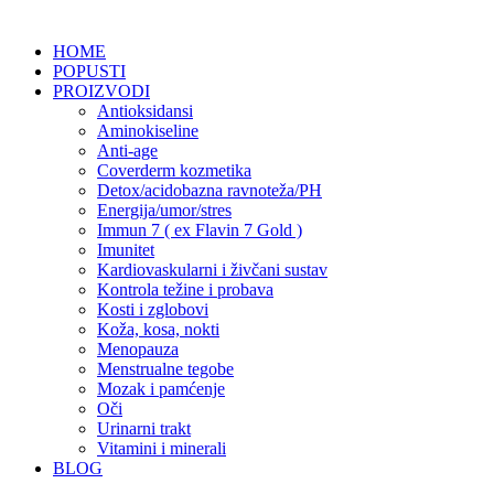
HOME
POPUSTI
PROIZVODI
Antioksidansi
Aminokiseline
Anti-age
Coverderm kozmetika
Detox/acidobazna ravnoteža/PH
Energija/umor/stres
Immun 7 ( ex Flavin 7 Gold )
Imunitet
Kardiovaskularni i živčani sustav
Kontrola težine i probava
Kosti i zglobovi
Koža, kosa, nokti
Menopauza
Menstrualne tegobe
Mozak i pamćenje
Oči
Urinarni trakt
Vitamini i minerali
BLOG