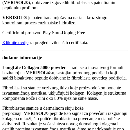
(
VERISOL®
), dobivene iz goveđih fibroblasta s patentiranim
peptidnim profilom.
VERISOL®
je patentirana mješavina nastala kroz strogo
kontrolirani proces enzimatske hidrolize.
Certificirani proizvod Play Sure-Doping Free
Kliknite ovdje
za pregled svih naših certifikata.
dodatne informacije
LongLife Collagen 5000 powder
– radi se o inovativnoj formuli
baziranoj na
VERISOL®
-u, sastojku prirodnog podrijetla koji
sadrži bioaktivne peptide dobivene iz fibroblasta goveđeg podrijetla.
Fibroblasti su stanice vezivnog tkiva koje proizvode komponente
izvanstaničnog matriksa, uključujući kolagen. Kolagen je strukturna
komponenta kože i čini oko 80% njezine suhe mase.
Fibroblastne stanice u dermalnom sloju kože
prepoznaju
VERISOL®
peptide kao signal za povećanu razgradnju
kolagena u koži, što potiče fibroblaste na povećanje metaboličke
aktivnosti. Rezultat je veća sinteza novog dermalnog kolagena i
ostalih proteina izvanstaničnog matriksa, čime se nadoknađuje ono