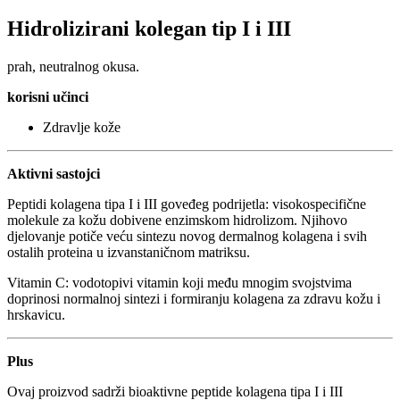
Hidrolizirani kolegan tip I i III
prah, neutralnog okusa.
korisni učinci
Zdravlje kože
Aktivni sastojci
Peptidi kolagena tipa I i III goveđeg podrijetla: visokospecifične
molekule za kožu dobivene enzimskom hidrolizom. Njihovo
djelovanje potiče veću sintezu novog dermalnog kolagena i svih
ostalih proteina u izvanstaničnom matriksu.
Vitamin C: vodotopivi vitamin koji među mnogim svojstvima
doprinosi normalnoj sintezi i formiranju kolagena za zdravu kožu i
hrskavicu.
Plus
Ovaj proizvod sadrži bioaktivne peptide kolagena tipa I i III