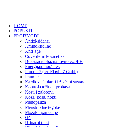
HOME
POPUSTI
PROIZVODI
Antioksidansi
Aminokiseline
Anti-age
Coverderm kozmetika
Detox/acidobazna ravnoteža/PH
Energija/umor/stres
Immun 7 ( ex Flavin 7 Gold )
Imunitet
Kardiovaskularni i živčani sustav
Kontrola težine i probava
Kosti i zglobovi
Koža, kosa, nokti
Menopauza
Menstrualne tegobe
Mozak i pamćenje
Oči
Urinarni trakt