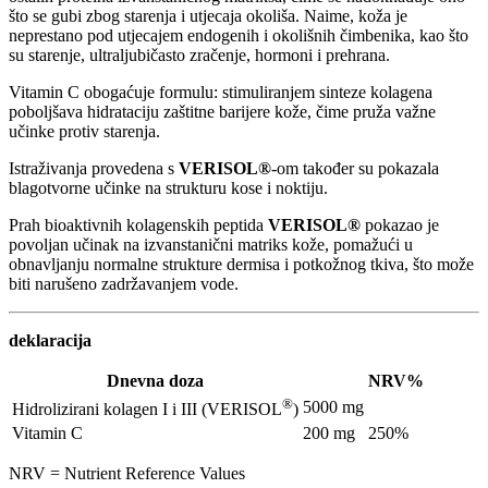
što se gubi zbog starenja i utjecaja okoliša. Naime, koža je
neprestano pod utjecajem endogenih i okolišnih čimbenika, kao što
su starenje, ultraljubičasto zračenje, hormoni i prehrana.
Vitamin C obogaćuje formulu: stimuliranjem sinteze kolagena
poboljšava hidrataciju zaštitne barijere kože, čime pruža važne
učinke protiv starenja.
Istraživanja provedena s
VERISOL®
-om također su pokazala
blagotvorne učinke na strukturu kose i noktiju.
Prah bioaktivnih kolagenskih peptida
VERISOL®
pokazao je
povoljan učinak na izvanstanični matriks kože, pomažući u
obnavljanju normalne strukture dermisa i potkožnog tkiva, što može
biti narušeno zadržavanjem vode.
deklaracija
Dnevna doza
NRV%
®
5000 mg
Hidrolizirani kolagen I i III
(VERISOL
)
Vitamin C
200 mg
250%
NRV = Nutrient Reference Values