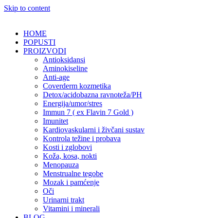
Skip to content
HOME
POPUSTI
PROIZVODI
Antioksidansi
Aminokiseline
Anti-age
Coverderm kozmetika
Detox/acidobazna ravnoteža/PH
Energija/umor/stres
Immun 7 ( ex Flavin 7 Gold )
Imunitet
Kardiovaskularni i živčani sustav
Kontrola težine i probava
Kosti i zglobovi
Koža, kosa, nokti
Menopauza
Menstrualne tegobe
Mozak i pamćenje
Oči
Urinarni trakt
Vitamini i minerali
BLOG