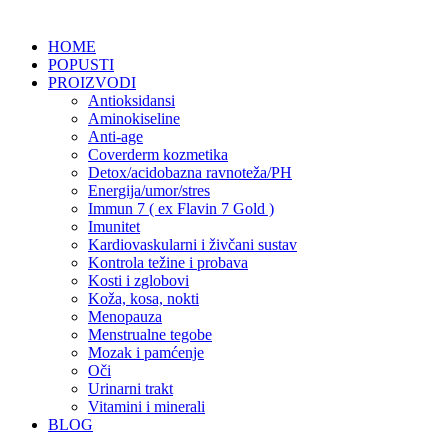
HOME
POPUSTI
PROIZVODI
Antioksidansi
Aminokiseline
Anti-age
Coverderm kozmetika
Detox/acidobazna ravnoteža/PH
Energija/umor/stres
Immun 7 ( ex Flavin 7 Gold )
Imunitet
Kardiovaskularni i živčani sustav
Kontrola težine i probava
Kosti i zglobovi
Koža, kosa, nokti
Menopauza
Menstrualne tegobe
Mozak i pamćenje
Oči
Urinarni trakt
Vitamini i minerali
BLOG