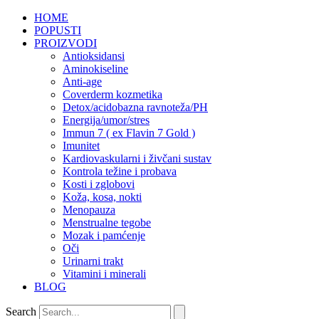
HOME
POPUSTI
PROIZVODI
Antioksidansi
Aminokiseline
Anti-age
Coverderm kozmetika
Detox/acidobazna ravnoteža/PH
Energija/umor/stres
Immun 7 ( ex Flavin 7 Gold )
Imunitet
Kardiovaskularni i živčani sustav
Kontrola težine i probava
Kosti i zglobovi
Koža, kosa, nokti
Menopauza
Menstrualne tegobe
Mozak i pamćenje
Oči
Urinarni trakt
Vitamini i minerali
BLOG
Search