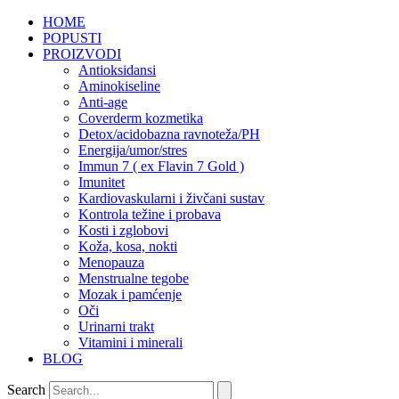
HOME
POPUSTI
PROIZVODI
Antioksidansi
Aminokiseline
Anti-age
Coverderm kozmetika
Detox/acidobazna ravnoteža/PH
Energija/umor/stres
Immun 7 ( ex Flavin 7 Gold )
Imunitet
Kardiovaskularni i živčani sustav
Kontrola težine i probava
Kosti i zglobovi
Koža, kosa, nokti
Menopauza
Menstrualne tegobe
Mozak i pamćenje
Oči
Urinarni trakt
Vitamini i minerali
BLOG
Search