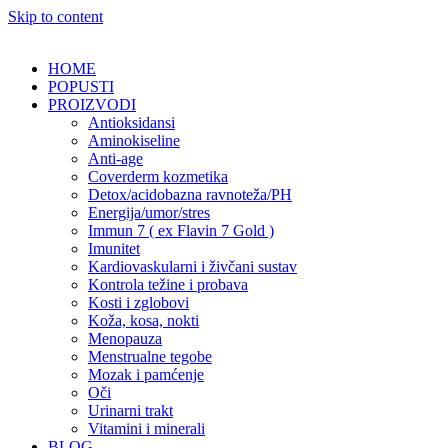
Skip to content
HOME
POPUSTI
PROIZVODI
Antioksidansi
Aminokiseline
Anti-age
Coverderm kozmetika
Detox/acidobazna ravnoteža/PH
Energija/umor/stres
Immun 7 ( ex Flavin 7 Gold )
Imunitet
Kardiovaskularni i živčani sustav
Kontrola težine i probava
Kosti i zglobovi
Koža, kosa, nokti
Menopauza
Menstrualne tegobe
Mozak i pamćenje
Oči
Urinarni trakt
Vitamini i minerali
BLOG