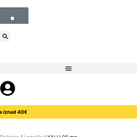
0,00
€
0
 iznad 40€