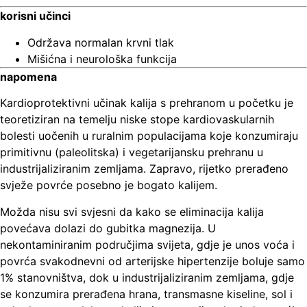
korisni učinci
Održava normalan krvni tlak
Mišićna i neurološka funkcija
napomena
Kardioprotektivni učinak kalija s prehranom u početku je
teoretiziran na temelju niske stope kardiovaskularnih
bolesti uočenih u ruralnim populacijama koje konzumiraju
primitivnu (paleolitska) i vegetarijansku prehranu u
industrijaliziranim zemljama. Zapravo, rijetko prerađeno
svježe povrće posebno je bogato kalijem.
Možda nisu svi svjesni da kako se eliminacija kalija
povećava dolazi do gubitka magnezija.
U
nekontaminiranim područjima svijeta, gdje je unos voća i
povrća svakodnevni od arterijske hipertenzije boluje samo
1% stanovništva, dok u industrijaliziranim zemljama, gdje
se konzumira prerađena hrana, transmasne kiseline, sol i