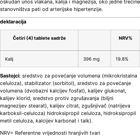
oskudan unos vlakana, kalija i magnezija, oko jedne trećine
stanovništva pati od arterijske hipertenzije.
deklaracija
Četiri (4) tablete sadrže
NRV%
Kalij
396 mg
19.8%
Sastojci:
sredstvo za povećanje volumena (mikrokristalna
celuloza), stabilizator (sorbitol), sredstvo za povećanje
volumena (dvobazni kalcijev fosfat), kalijev glukonat,
kalijev klorid, sredstvo protiv zgrušavanja (biljni
magnezijev stearat), kalijev citrat, zgušnjivač (natrijeva
karboksil-celuloza) hidroksipropil celuloza, hidroksipropil
metil celuloza, kalcijev karbonat i talk).
NRV= Referentne vrijednosti hranjivih tvari