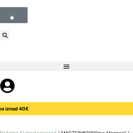
0,00
€
0
va iznad 40€