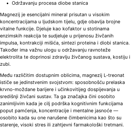
Održavanju procesa diobe stanica
Magnezij je esencijalni mineral prisutan u visokim
koncentracijama u ljudskom tijelu, gdje obavlja brojne
vitalne funkcije. Djeluje kao kofaktor u stotinama
enzimskih reakcija te sudjeluje u prijenosu živčanih
impulsa, kontrakciji mišića, sintezi proteina i diobi stanica.
Također ima važnu ulogu u održavanju ravnoteže
elektrolita te doprinosi zdravlju živčanog sustava, kostiju i
zubi.
Među različitim dostupnim oblicima, magnezij L-treonat
ističe se jedinstvenim svojstvom: sposobnošću prelaska
krvno-moždane barijere i učinkovitijeg dospijevanja u
središnji živčani sustav. Ta ga značajka čini osobito
zanimljivim kada je cilj podrška kognitivnim funkcijama
poput pamćenja, koncentracije i mentalne jasnoće —
osobito kada su one narušene čimbenicima kao što su
starenje, visoki stres ili zahtjevni farmakološki tretmani.