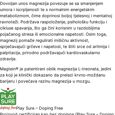
Dovoljan unos magnezija povezuje se sa smanjenjem
umora i iscrpljenosti te s normalnim energetskim
metabolizmom, čime doprinosi boljoj tjelesnoj i mentalnoj
ravnoteži. Podržava raspoloženje, psihološku funkciju i
cikluse spavanja, što ga čini korisnim u razdobljima
pojačanog stresa ili emocionalne napetosti. Osim toga,
magnezij pomaže regulirati mišićnu aktivnost,
sprječavajući grčeve i napetost, te štiti srce od aritmija i
palpitacija, prirodno podržavajući kardiovaskularno
zdravlje.
Magtein® je patentirani oblik magnezija L-treonata, jedini
za koji je klinički dokazano da prelazi krvno-moždanu
barijeru i povećava razinu magnezija u mozgu.
Play Sure – Doping Free
Proizvod certificiran kao bez dopinga (Play Sure – Doping