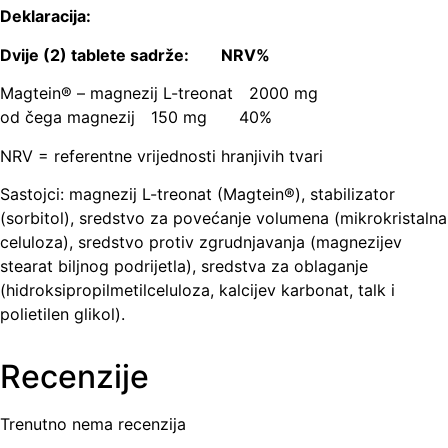
Deklaracija:
Dvije (2) tablete sadrže: NRV%
Magtein® – magnezij L-treonat 2000 mg
od čega magnezij 150 mg 40%
NRV = referentne vrijednosti hranjivih tvari
Sastojci: magnezij L-treonat (Magtein®), stabilizator
(sorbitol), sredstvo za povećanje volumena (mikrokristalna
celuloza), sredstvo protiv zgrudnjavanja (magnezijev
stearat biljnog podrijetla), sredstva za oblaganje
(hidroksipropilmetilceluloza, kalcijev karbonat, talk i
polietilen glikol).
Recenzije
Trenutno nema recenzija