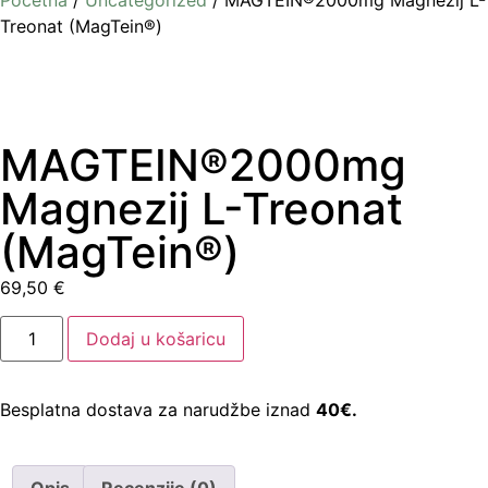
Početna
/
Uncategorized
/ MAGTEIN®2000mg Magnezij L-
Treonat (MagTein®)
MAGTEIN®2000mg
Magnezij L-Treonat
(MagTein®)
69,50
€
Dodaj u košaricu
Besplatna dostava za narudžbe iznad
40€.
Opis
Recenzije (0)