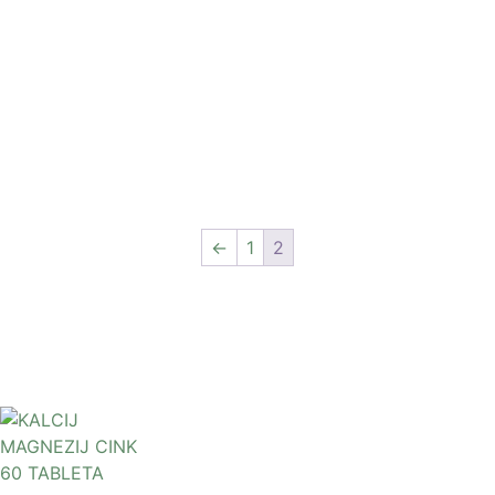
←
1
2