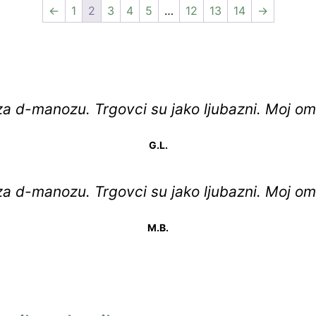
←
1
2
3
4
5
…
12
13
14
→
za d-manozu. Trgovci su jako ljubazni. Moj om
G.L.
za d-manozu. Trgovci su jako ljubazni. Moj om
M.B.