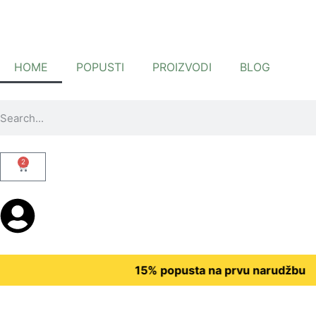
HOME
POPUSTI
PROIZVODI
BLOG
2
15% popusta na prvu narudžbu